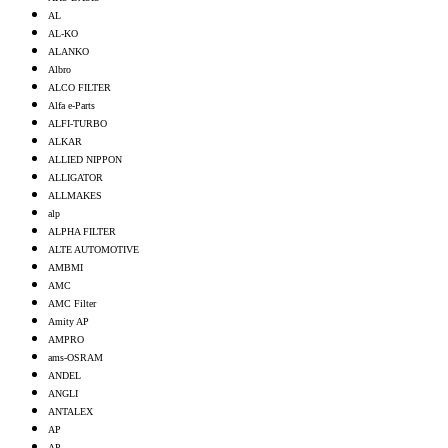
AL
AL-KO
ALANKO
Albro
ALCO FILTER
Alfa e-Parts
ALFI-TURBO
ALKAR
ALLIED NIPPON
ALLIGATOR
ALLMAKES
alp
ALPHA FILTER
ALTE AUTOMOTIVE
AMBMI
AMC
AMC Filter
Amity AP
AMPRO
ams-OSRAM
ANDEL
ANGLI
ANTALEX
AP
AP