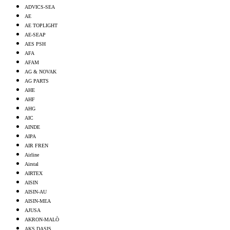
ADVICS-SEA
AE
AE TOPLIGHT
AE-SEAP
AES PSH
AFA
AFAM
AG & NOVAK
AG PARTS
AHE
AHF
AHG
AIC
AINDE
AIPA
AIR FREN
Airline
Airstal
AIRTEX
AISIN
AISIN-AU
AISIN-MEA
AJUSA
AKRON-MALÒ
AKS DASIS