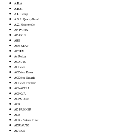
A.B.A
A.B.S.
A.L. Group
A.S.P. QualityTested
A.Z. Meisterteile
AB-PARTS
ABAKUS
ABE
Abex-SEAP
ABTEX
Ac Rolcar
ACAUTO
ACDelco
ACDelco Korea
ACDelco Oceania
ACDelco Thailand
ACI-AVESA
ACKOJA
ACPS-ORIS
ACR
AD KÜHNER
ADR
ADR - Sakura Filter
ADRIAUTO
ADVICS