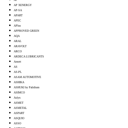
AP XENERGY
AP-SA
APART
APEC
APlus
APPROVED GREEN
AQA
ARAL
ARAVOLT
ARCO
ARDECA LUBRICANTS
Arnott
AS
AS-PL
ASAM AUTOMOTIVE
ASHIKA
ASHUKI by Palidium
ASIMCO
Aslyx
ASMET
ASMETAL
ASPART
ASQUIO
ASSO