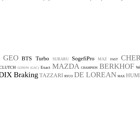
GEO
CHE
BTS Turbo
SogefiPro
SUBARU
MAZ
FAST
MAZDA
BERKHOF
 CLUTCH
Exact
We
GONOW (GAC)
CHAMPION
IX Braking
DE LOREAN
TAZZARI
HUM
RYCO
MAX