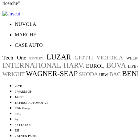
ricerche"
NUVOLA
MARCHE
CASE AUTO
LUZAR
Tech One
GIOTTI VICTORIA
WEEN
BENTLEY
INTERNATIONAL HARV.
BOVA
EUROL
LIPE
WAGNER-SEAP
BEND
WRIGHT
SKODA
BAC
URW
-KYB
0 WARM UP
1-GNC
1A FIRST AUTOMOTIVE
3Effe Group
3RG
4u
4X4 ESTANFI
555
7 SEVEN PARTS