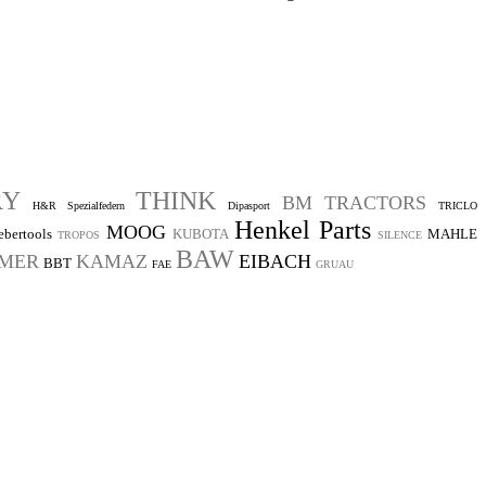
RY
THINK
BM TRACTORS
H&R Spezialfedern
Dipasport
TRICLO
Henkel Parts
MOOG
bertools
KUBOTA
MAHLE
TROPOS
SILENCE
BAW
MER
KAMAZ
EIBACH
BBT
FAE
GRUAU